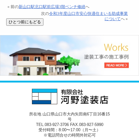
« 前の
新山口駅北口駅前広場3階ベンチ修繕
へ
次の
令和3年度山口市安心快適住まいる助成事業
について
へ »
所在地 山口県山口市大内矢田南6丁目16番15
号
TEL.083-927-3706 FAX.083-927-5990
受付時間：8:00〜17:00（月〜土）
※電話問合せの時間外対応可