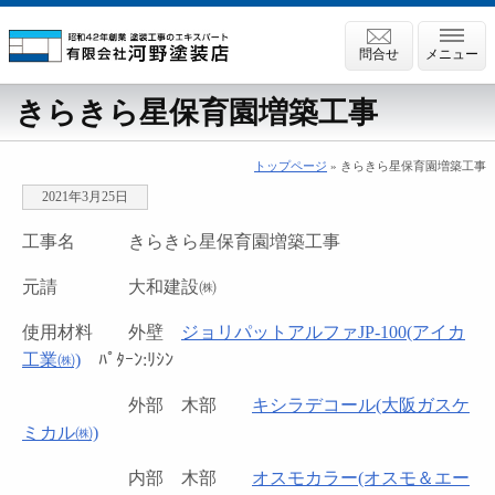
問合せ
メニュー
きらきら星保育園増築工事
トップページ
» きらきら星保育園増築工事
2021年3月25日
工事名 きらきら星保育園増築工事
元請 大和建設㈱
使用材料 外壁
ジョリパットアルファJP-100(アイカ
工業㈱)
ﾊﾟﾀｰﾝ:ﾘｼﾝ
外部 木部
キシラデコール(大阪ガスケ
ミカル㈱)
内部 木部
オスモカラー(オスモ＆エー