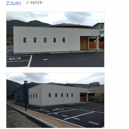
デル㈱)
ﾉｰﾏﾙｸﾘﾔｰ