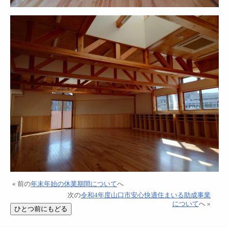
« 前の
年末年始の休業期間について
へ
次の
令和4年度山口市安心快適住まいる助成事業
について
へ »