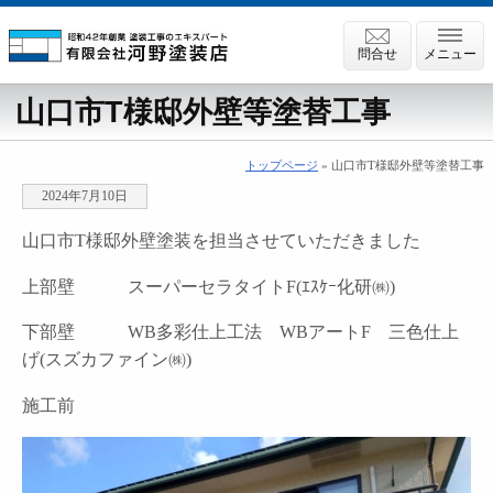
問合せ
メニュー
山口市T様邸外壁等塗替工事
トップページ
» 山口市T様邸外壁等塗替工事
2024年7月10日
山口市T様邸外壁塗装を担当させていただきました
上部壁 スーパーセラタイトF(ｴｽｹｰ化研㈱)
下部壁 WB多彩仕上工法 WBアートF 三色仕上
げ(スズカファイン㈱)
施工前