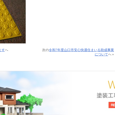
ます
へ
次の
令和7年度山口市安心快適住まいる助成事業
について
へ »