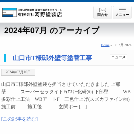
問合せ
メニュー
2024年07月 のアーカイブ
Home
» 10. 7月 2024
山口市T様邸外壁等塗替工事
ニュース
2024年07月10日
山口市T様邸外壁塗装を担当させていただきました 上部
壁 スーパーセラタイトF(ｴｽｹｰ化研㈱) 下部壁 WB
多彩仕上工法 WBアートF 三色仕上げ(スズカファイン㈱)
施工前 施工後 玄関ポー […]
[この記事を読む]